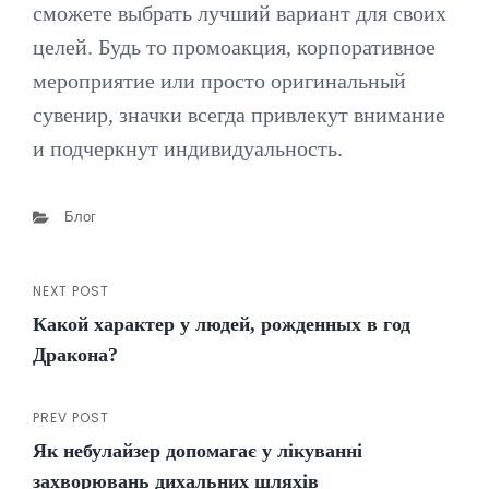
сможете выбрать лучший вариант для своих
целей. Будь то промоакция, корпоративное
мероприятие или просто оригинальный
сувенир, значки всегда привлекут внимание
и подчеркнут индивидуальность.
Categories
Блог
NEXT POST
Навігація
Next
Какой характер у людей, рожденных в год
Post
записів
Дракона?
PREV POST
Previous
Як небулайзер допомагає у лікуванні
Post
захворювань дихальних шляхів