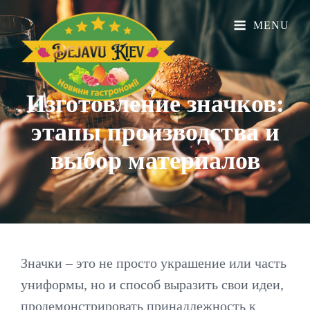
MENU
Изготовление значков:
этапы производства и
выбор
материалов
Значки – это не просто украшение или часть
униформы, но и способ выразить свои идеи,
продемонстрировать принадлежность к