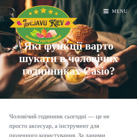
MENU
Які функції варто
шукати в чоловічих
годинниках
Casio?
Чоловічий годинник сьогодні — це не
просто аксесуар, а інструмент для
щоденного користування. За даними