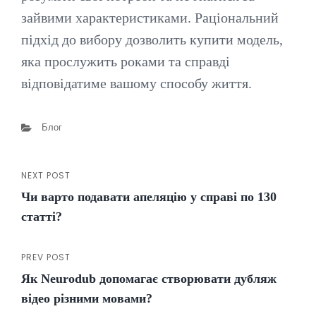
зайвими характеристиками. Раціональний
підхід до вибору дозволить купити модель,
яка прослужить роками та справді
відповідатиме вашому способу життя.
Categories
Блог
NEXT POST
Навігація
Next
Чи варто подавати апеляцію у справі по 130
Post
записів
статті?
PREV POST
Previous
Як Neurodub допомагає створювати дубляж
Post
відео різними мовами?