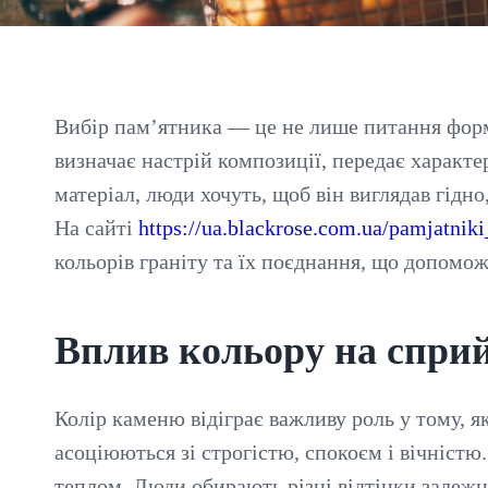
Вибір пам’ятника — це не лише питання форми
визначає настрій композиції, передає характе
матеріал, люди хочуть, щоб він виглядав гідно
На сайті
https://ua.blackrose.com.ua/pamjatniki
кольорів граніту та їх поєднання, що допомо
Вплив кольору на спри
Колір каменю відіграє важливу роль у тому, я
асоціюються зі строгістю, спокоєм і вічністю
теплом. Люди обирають різні відтінки залежно