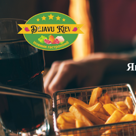
Відкрий Світ Ласощів 
Dejavu Kiev
Я