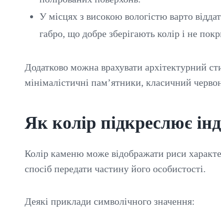
У місцях з високою вологістю варто відда
габро, що добре зберігають колір і не пок
Додатково можна врахувати архітектурний ст
мінімалістичні пам’ятники, класичний червон
Як колір підкреслює ін
Колір каменю може відображати риси характер
спосіб передати частину його особистості.
Деякі приклади символічного значення: