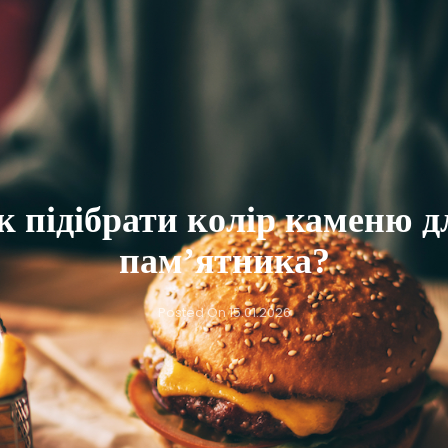
У Серці Української Гастрономії!
к підібрати колір каменю д
пам’ятника?
Posted On
15.01.2026