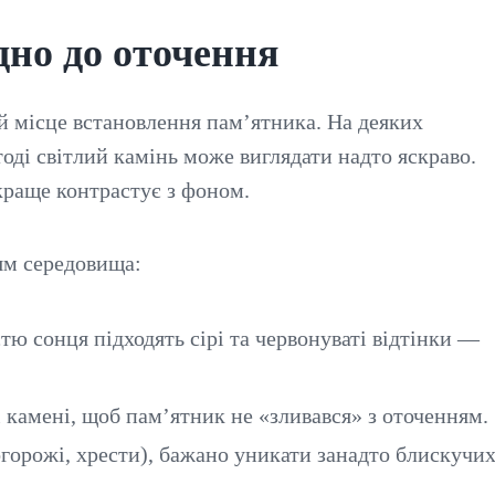
дно до оточення
й місце встановлення пам’ятника. На деяких
ді світлий камінь може виглядати надто яскраво.
краще контрастує з фоном.
ям середовища:
тю сонця підходять сірі та червонуваті відтінки —
і камені, щоб пам’ятник не «зливався» з оточенням.
горожі, хрести), бажано уникати занадто блискучи