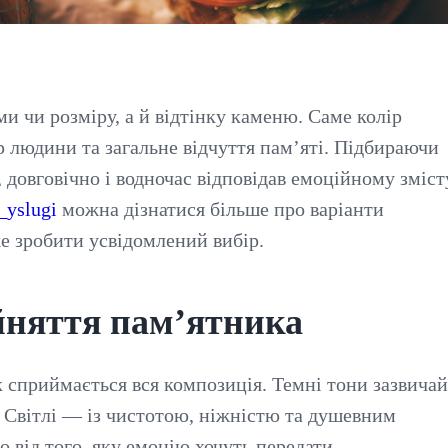
 чи розміру, а й відтінку каменю. Саме колір
р людини та загальне відчуття пам’яті. Підбираючи
, довговічно і водночас відповідав емоційному зміст
_yslugi
можна дізнатися більше про варіанти
же зробити усвідомлений вибір.
йняття пам’ятника
к сприймається вся композиція. Темні тони зазвичай
. Світлі — із чистотою, ніжністю та душевним
 від того, яку емоцію хочуть передати.