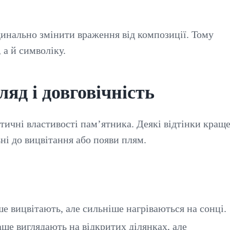
динально змінити враження від композиції. Тому
 а й символіку.
ляд і довговічність
тичні властивості пам’ятника. Деякі відтінки кращ
ні до вицвітання або появи плям.
е вицвітають, але сильніше нагріваються на сонці.
раще виглядають на відкритих ділянках, але