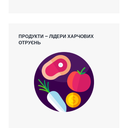
ПРОДУКТИ – ЛІДЕРИ ХАРЧОВИХ
ОТРУЄНЬ