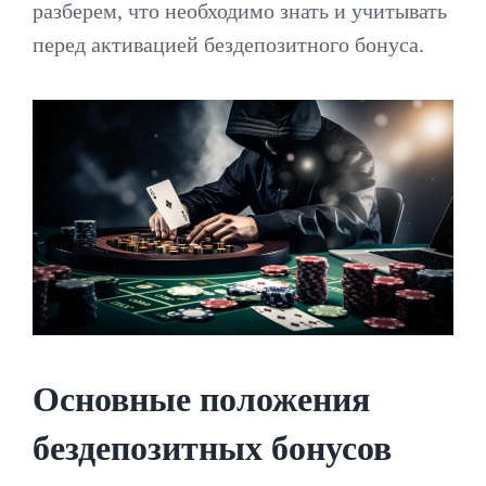
разберем, что необходимо знать и учитывать
перед активацией бездепозитного бонуса.
Основные положения
бездепозитных бонусов