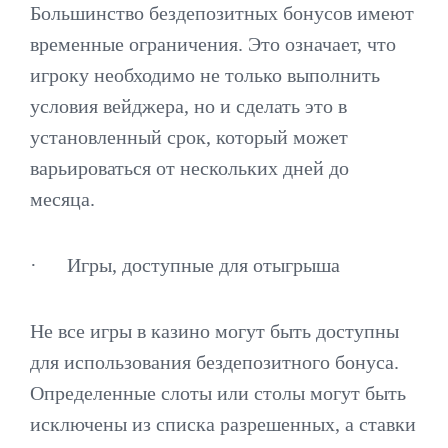
Большинство бездепозитных бонусов имеют
временные ограничения. Это означает, что
игроку необходимо не только выполнить
условия вейджера, но и сделать это в
установленный срок, который может
варьироваться от нескольких дней до
месяца.
· Игры, доступные для отыгрыша
Не все игры в казино могут быть доступны
для использования бездепозитного бонуса.
Определенные слоты или столы могут быть
исключены из списка разрешенных, а ставки