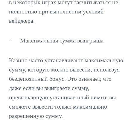
в некоторых играх могут засчитываться не
полностью при выполнении условий
вейджера.
· Максимальная сумма выигрыша
Казино часто устанавливают максимальную
сумму, которую можно вывести, используя
бездепозитный бонус. Это означает, что
даже если вы выиграете сумму,
превышающую установленный лимит, вы
сможете вывести только максимально
разрешенную сумму.