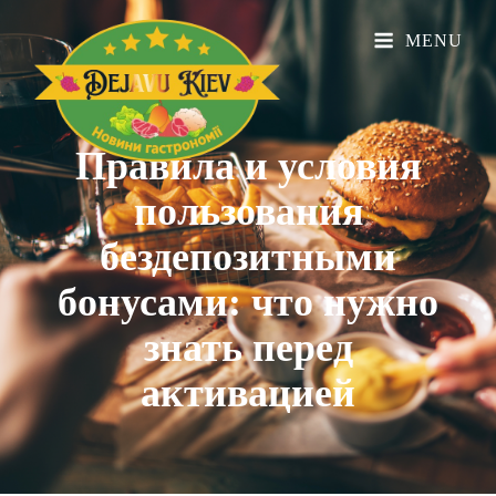
MENU
Правила и условия
пользования
бездепозитными
бонусами: что нужно
знать перед
активацией