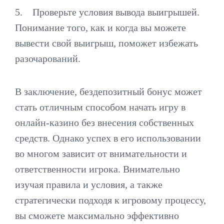
5. Проверьте условия вывода выигрышей.
Понимание того, как и когда вы можете
вывести свой выигрыш, поможет избежать
разочарований.
В заключение, бездепозитный бонус может
стать отличным способом начать игру в
онлайн-казино без внесения собственных
средств. Однако успех в его использовании
во многом зависит от внимательности и
ответственности игрока. Внимательно
изучая правила и условия, а также
стратегически подходя к игровому процессу,
вы сможете максимально эффективно