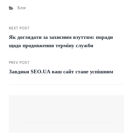
Categories
Блог
NEXT POST
Навігація
Next
Як доглядати за захисним взуттям: поради
Post
записів
щодо продовження терміну служби
PREV POST
Previous
Завдяки SEO.UA ваш сайт стане успішним
Post