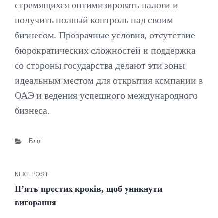
стремящихся оптимизировать налоги и
получить полный контроль над своим
бизнесом. Прозрачные условия, отсутствие
бюрократических сложностей и поддержка
со стороны государства делают эти зоны
идеальным местом для открытия компании в
ОАЭ и ведения успешного международного
бизнеса.
Categories
Блог
NEXT POST
Навігація
Next
П’ять простих кроків, щоб уникнути
Post
записів
вигорання