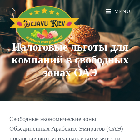
MENU
Налоговые льготы для
компаний в свободных
зонах
ОАЭ
Свободные экономические зоны
Объединенных Арабских Эмиратов (ОАЭ)
предоставляют уникальные возможности