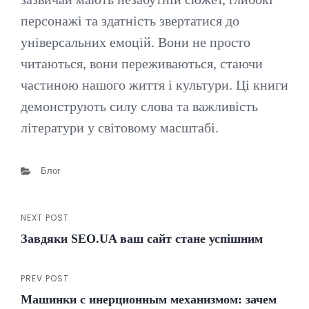
персонажі та здатність звертатися до
універсальних емоцій. Вони не просто
читаються, вони переживаються, стаючи
частиною нашого життя і культури. Ці книги
демонструють силу слова та важливість
літератури у світовому масштабі.
Categories
Блог
NEXT POST
Навігація
Next
Завдяки SEO.UA ваш сайт стане успішним
Post
записів
PREV POST
Previous
Машинки с инерционным механизмом: зачем
Post