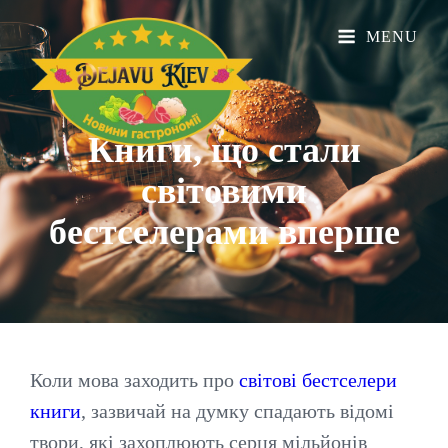
MENU
Книги, що стали
світовими
бестселерами
вперше
Коли мова заходить про
світові бестселери
книги
, зазвичай на думку спадають відомі
твори, які захоплюють серця мільйонів